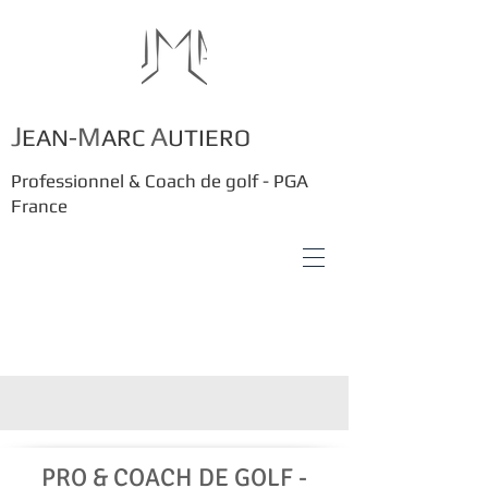
J
M
A
EAN-
ARC
UTIERO
Professionnel & Coach de golf - PGA
France
COACH - JMA
PRO & COACH DE GOLF -