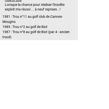
Hole in One
Lorsque la chance pour réaliser l'insolite
exploit m'a réussi ... à neuf reprises ..!​
1981 : Trou n°11 au golf club de Cannes-
Mougins
1985 : Trou n°2 au golf de Biot
1987 : Trou n°8 au golf de Biot (par 4 - ancien
tracé)
1988 : Trou n°8 au golf de Biot (par 4 - ancien
tracé)
1990 : Trou n°2 au golf de Biot
2005 : Trou n°2 au Victoria golf club
2008 : Trou n°16 au golf de Valbonne la Bégude
(ancien tracé)
2012 : Trou n°3 au golf de Saint Donat
2018 : Trou n°11 au Trump Turnberry Ailsa Golf
Links
2018 Trump Turnberry
Ailsa - 11th hole Maidens